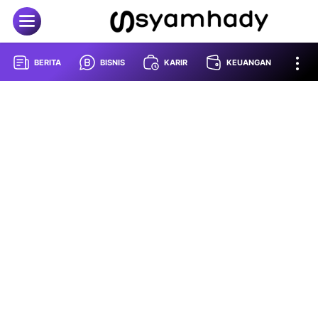
BERITA
BISNIS
KARIR
KEUANGAN