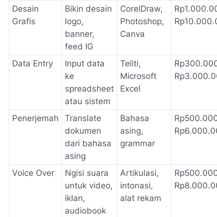
Desain
Bikin desain
CorelDraw,
Rp1.000.0
Grafis
logo,
Photoshop,
Rp10.000.
banner,
Canva
feed IG
Data Entry
Input data
Teliti,
Rp300.000
ke
Microsoft
Rp3.000.0
spreadsheet
Excel
atau sistem
Penerjemah
Translate
Bahasa
Rp500.000
dokumen
asing,
Rp6.000.0
dari bahasa
grammar
asing
Voice Over
Ngisi suara
Artikulasi,
Rp500.000
untuk video,
intonasi,
Rp8.000.0
iklan,
alat rekam
audiobook