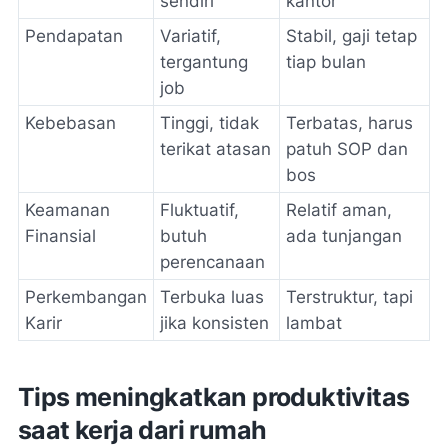
sendiri
kantor
Pendapatan
Variatif,
Stabil, gaji tetap
tergantung
tiap bulan
job
Kebebasan
Tinggi, tidak
Terbatas, harus
terikat atasan
patuh SOP dan
bos
Keamanan
Fluktuatif,
Relatif aman,
Finansial
butuh
ada tunjangan
perencanaan
Perkembangan
Terbuka luas
Terstruktur, tapi
Karir
jika konsisten
lambat
Tips meningkatkan produktivitas
saat kerja dari rumah