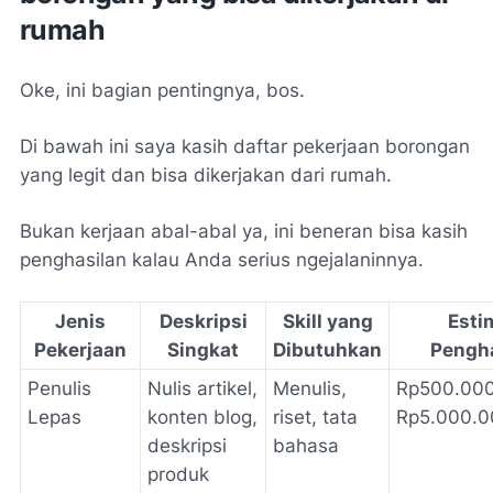
rumah
Oke, ini bagian pentingnya, bos.
Di bawah ini saya kasih daftar pekerjaan borongan
yang legit dan bisa dikerjakan dari rumah.
Bukan kerjaan abal-abal ya, ini beneran bisa kasih
penghasilan kalau Anda serius ngejalaninnya.
Jenis
Deskripsi
Skill yang
Esti
Pekerjaan
Singkat
Dibutuhkan
Pengh
Penulis
Nulis artikel,
Menulis,
Rp500.000
Lepas
konten blog,
riset, tata
Rp5.000.0
deskripsi
bahasa
produk