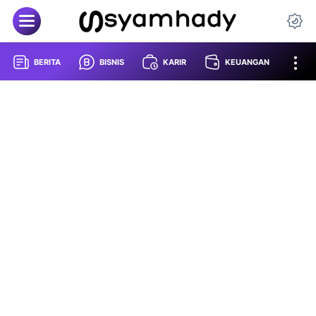
BERITA
BISNIS
KARIR
KEUANGAN