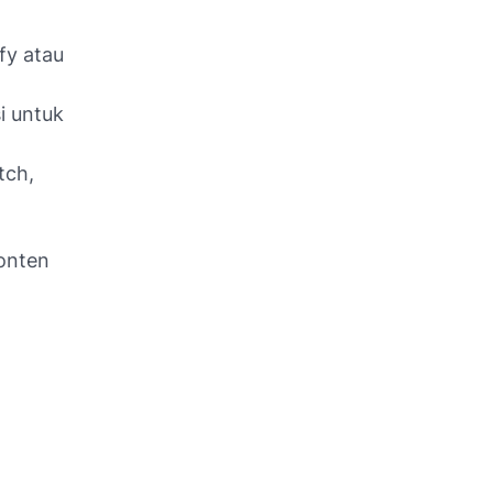
fy atau
si untuk
tch,
onten