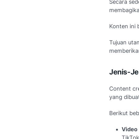
Secara sed
membagikan
Konten ini 
Tujuan uta
memberikan
Jenis-Je
Content cr
yang dibua
Berikut beb
Video
TikTok