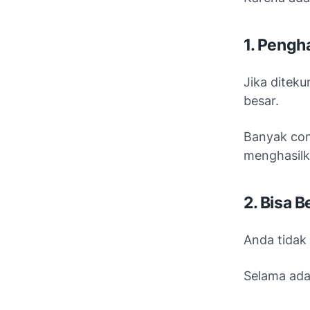
1. Pengh
Jika diteku
besar.
Banyak con
menghasilka
2. Bisa B
Anda tidak 
Selama ada 