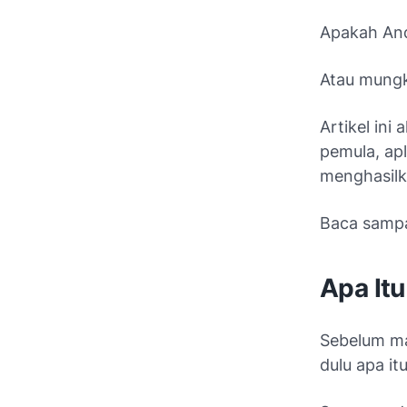
Apakah And
Atau mungk
Artikel in
pemula, apl
menghasilka
Baca sampai
Apa Itu
Sebelum ma
dulu apa it