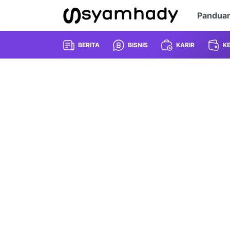
Pandua
BERITA
BISNIS
KARIR
K