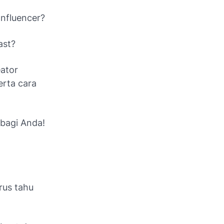
Influencer?
ast?
eator
erta cara
 bagi Anda!
rus tahu