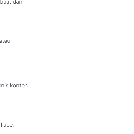
mbuat dan
.
atau
enis konten
uTube,