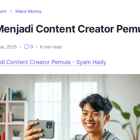
arir
Make Money
Menjadi Content Creator Pem
ar, 2025
•
0
•
6
min read
di Content Creator Pemula - Syam Hady