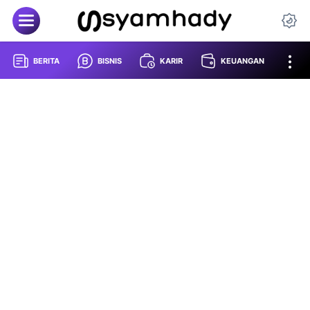
BERITA
BISNIS
KARIR
KEUANGAN