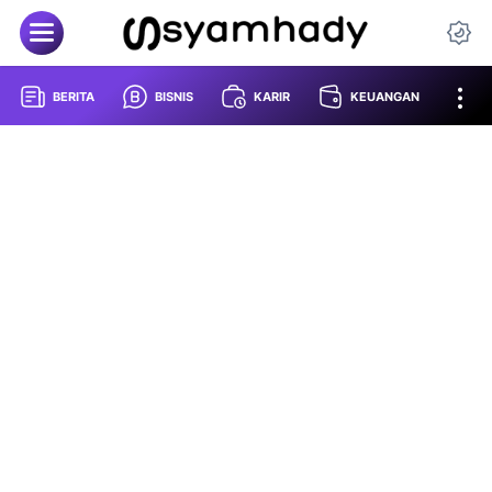
BERITA
BISNIS
KARIR
KEUANGAN