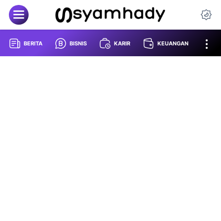
BERITA
BISNIS
KARIR
KEUANGAN