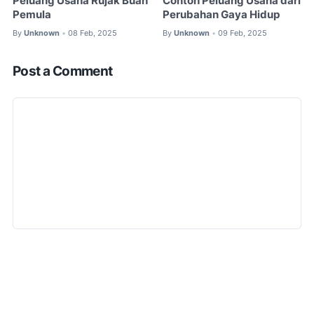
Peluang Usaha Rujak Buah
Contoh Peluang Usaha dari
Pemula
Perubahan Gaya Hidup
By
Unknown
08 Feb, 2025
By
Unknown
09 Feb, 2025
•
•
Post a Comment