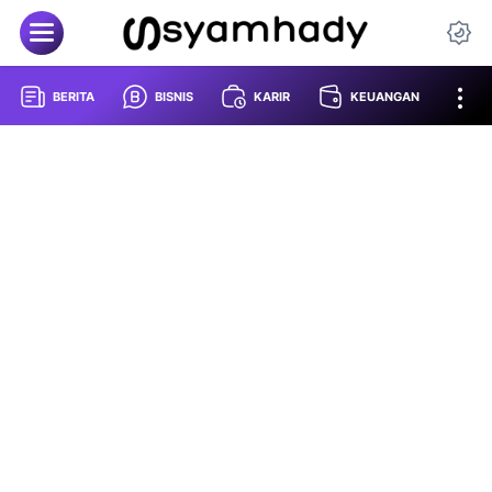
BERITA
BISNIS
KARIR
KEUANGAN